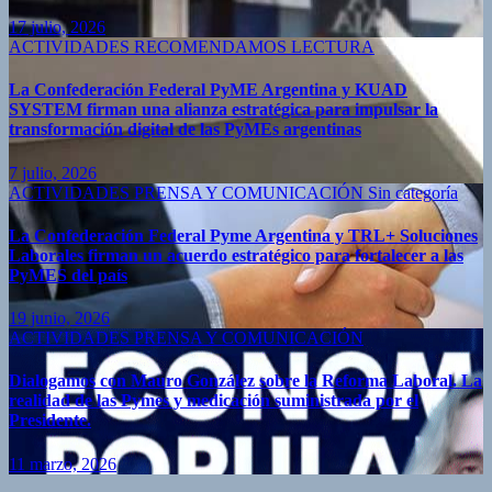
17 julio, 2026
ACTIVIDADES
RECOMENDAMOS LECTURA
La Confederación Federal PyME Argentina y KUAD
SYSTEM firman una alianza estratégica para impulsar la
transformación digital de las PyMEs argentinas
7 julio, 2026
ACTIVIDADES
PRENSA Y COMUNICACIÓN
Sin categoría
La Confederación Federal Pyme Argentina y TRL+ Soluciones
Laborales firman un acuerdo estratégico para fortalecer a las
PyMES del país
19 junio, 2026
ACTIVIDADES
PRENSA Y COMUNICACIÓN
Dialogamos con Mauro González sobre la Reforma Laboral. La
realidad de las Pymes y medicación suministrada por el
Presidente.
11 marzo, 2026