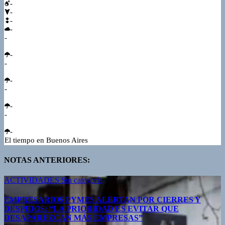
-
-
-
-
-
-
-
-
-
-
-
-
El tiempo en Buenos Aires
NOTAS ANTERIORES:
ACTIVIDADES
Sin categoría
EMPRESARIOS PYMES ALERTAN POR CIERRES Y
DESPIDOS: “LA PRIORIDAD ES EVITAR QUE
DESAPAREZCAN MÁS EMPRESAS”