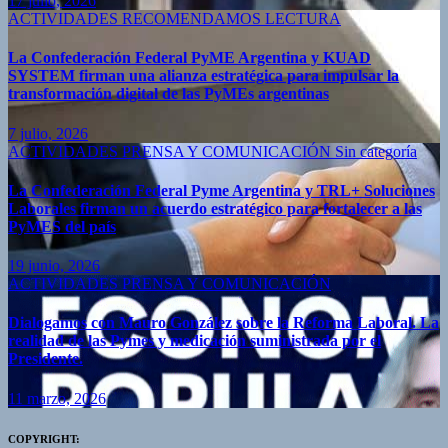
17 julio, 2026
ACTIVIDADES
RECOMENDAMOS LECTURA
La Confederación Federal PyME Argentina y KUAD
SYSTEM firman una alianza estratégica para impulsar la
transformación digital de las PyMEs argentinas
7 julio, 2026
ACTIVIDADES
PRENSA Y COMUNICACIÓN
Sin categoría
La Confederación Federal Pyme Argentina y TRL+ Soluciones
Laborales firman un acuerdo estratégico para fortalecer a las
PyMES del país
19 junio, 2026
ACTIVIDADES
PRENSA Y COMUNICACIÓN
Dialogamos con Mauro González sobre la Reforma Laboral. La
realidad de las Pymes y medicación suministrada por el
Presidente.
11 marzo, 2026
COPYRIGHT: