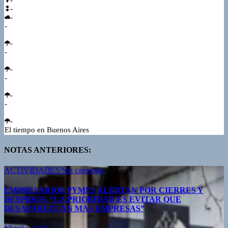
-
-
-
-
-
-
-
-
-
-
-
El tiempo en Buenos Aires
NOTAS ANTERIORES:
ACTIVIDADES
Sin categoría
EMPRESARIOS PYMES ALERTAN POR CIERRES Y
DESPIDOS: “LA PRIORIDAD ES EVITAR QUE
DESAPAREZCAN MÁS EMPRESAS”